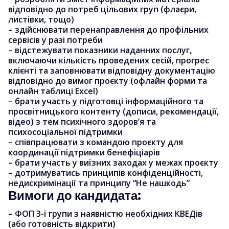
відповідно до потреб цільових груп (флаєри,
листівки, тощо)
– здійснювати перенаправлення до профільних
сервісів у разі потреби
– відстежувати показники наданних послуг,
включаючи кількість проведених сесій, прогрес
клієнті та заповнювати відповідну документацію
відповідно до вимог проєкту (офлайн форми та
онлайн таблиці Excel)
– брати участь у підготовці інформаційного та
просвітницького контенту (дописи, рекомендації,
відео) з тем психічного здоров’я та
психосоціальної підтримки
– співпрацювати з командою проєкту для
координації підтримки бенефіціарів
– брати участь у виїзних заходах у межах проєкту
– дотримуватись принципів конфіденційності,
недискримінації та принципу “Не нашкодь”
Вимоги до кандидата:
– ФОП 3-ї групи з наявністю необхідних КВЕДів
(або готовність відкрити)