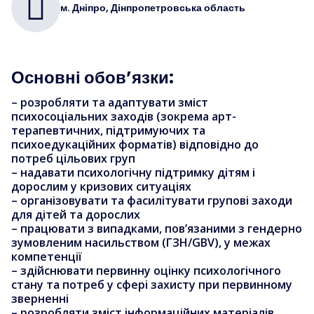
м. Дніпро, Дінпропетровська область
Основні обов’язки:
– розробляти та адаптувати зміст
психосоціальних заходів (зокрема арт-
терапевтичних, підтримуючих та
психоедукаційних форматів) відповідно до
потреб цільових груп
– надавати психологічну підтримку дітям і
дорослим у кризових ситуаціях
– організовувати та фасилітувати групові заходи
для дітей та дорослих
– працювати з випадками, пов’язаними з гендерно
зумовленим насильством (ГЗН/GBV), у межах
компетенції
– здійснювати первинну оцінку психологічного
стану та потреб у сфері захисту при первинному
зверненні
– розробляти зміст інформаційних матеріалів