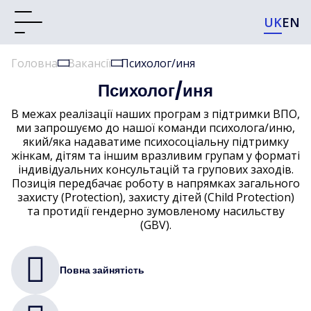
UK
EN
Головна
Вакансії
Психолог/иня
Психолог/иня
В межах реалізації наших програм з підтримки ВПО,
ми запрошуємо до нашої команди психолога/иню,
який/яка надаватиме психосоціальну підтримку
жінкам, дітям та іншим вразливим групам у форматі
індивідуальних консультацій та групових заходів.
Позиція передбачає роботу в напрямках загального
захисту (Protection), захисту дітей (Child Protection)
та протидії гендерно зумовленому насильству
(GBV).
Повна зайнятість