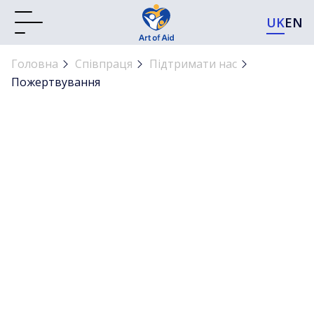
UK
EN
Головна
Співпраця
Підтримати нас
Пожертвування
Пожертвування
Кожна донація — це гідність, безпека,
відновлення. Ми звітуємо прозоро, регулярно
публікуємо підсумки та гарантуємо відповідальне
використання кожного внеску.