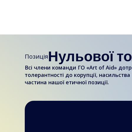
Нульової т
Позиція
Всі члени команди ГО «Art of Aid» до
толерантності до корупції, насильства
частина нашої етичної позиції.