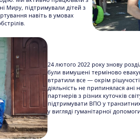
ні Миру, підтримували дітей з
уртування навіть в умовах
бстрілів.
24 лютого 2022 року знову розді
були вимушені терміново еваку
втратили все — окрім рішучості
діяльність не припинялася ані 
партнерів з різних куточків сві
підтримувати ВПО у транзитних
у вигляді гуманітарної допомоги