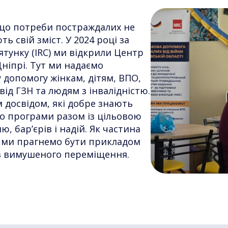
 що потреби постраждалих не
 свій зміст. У 2024 році за
тунку (IRC) ми відкрили Центр
Дніпрі. Тут ми надаємо
 допомогу жінкам, дітям, ВПО,
д ГЗН та людям з інвалідністю.
 досвідом, які добре знають
о програми разом із цільовою
, бар’єрів і надій. Як частина
), ми прагнемо бути прикладом
нав вимушеного переміщення.