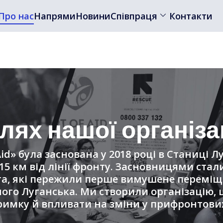
Про нас
Напрями
Новини
Співпраця
Контакти
лях нашої організац
Aid» була заснована у 2018 році в Станиці 
 15 км від лінії фронту. Засновницями стал
та, які пережили перше вимушене переміщ
ого Луганська. Ми створили організацію,
тримку й впливати на зміни у прифронтови