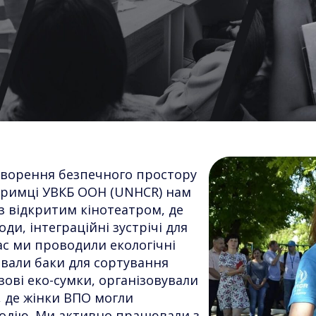
створення безпечного простору
ідтримці УВКБ ООН (UNHCR) нам
з відкритим кінотеатром, де
ди, інтеграційні зустрічі для
ас ми проводили екологічні
вали баки для сортування
ові еко-сумки, організовували
, де жінки ВПО могли
одію. Ми активно працювали з