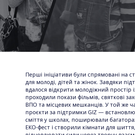
Перші ініціативи були спрямовані на 
для молоді, дітей та жінок. Завдяки п
вдалося відкрити молодіжний простір і
проходили покази фільмів, святкові захо
ВПО та місцевих мешканців. У той же ч
проєкти за підтримки GIZ — встановлю
сміття у школах, поширювали багатораз
ЕКО-фест і створили кімнати для шиття
відновлювати сили через творчу взаєм