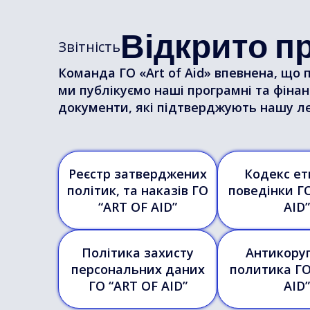
Відкрито пр
Звітність
Команда ГО «Art of Aid» впевнена, що 
ми публікуємо наші програмні та фінанс
документи, які підтверджують нашу ле
Реєстр затверджених
Кодекс ет
політик, та наказів ГО
поведінки Г
“ART OF AID”
AID”
Політика захисту
Антикору
персональних даних
политика ГО
ГО “ART OF AID”
AID”