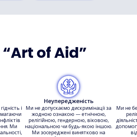
 “Art of Aid”
Неупередженість
ідність і
Ми не допускаємо дискримінації за
Ми не бе
омагаючи
жодною ознакою — етнічною,
релі
нфліктів
релігійною, гендерною, віковою,
діяльні
ння. Ми
національною чи будь-якою іншою.
допомог
альності,
Ми зосереджені винятково на
ві