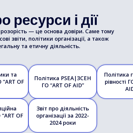
о ресурси і дії
прозорість — це основа довіри. Саме тому
ові звіти, політики організації, а також
гальну та етичну діяльність.
ики та
Політика 
Політика PSEA|ЗСЕН
О “ART OF
рівності Г
ГО “ART OF AID”
AI
пційна
Звіт про діяльність
 “ART OF
організації за 2022-
2024 роки