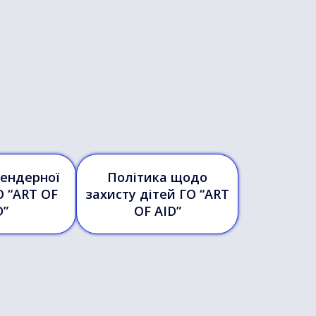
гендерної
Політика щодо
О “ART OF
захисту дітей ГО “ART
D”
OF AID”