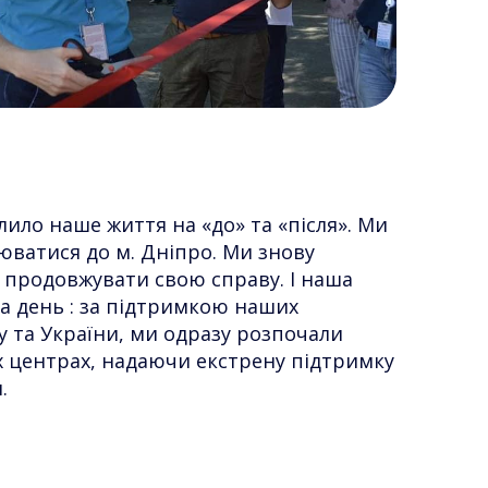
лило наше життя на «до» та «після». Ми
юватися до м. Дніпро. Ми знову
 продовжувати свою справу. І наша
на день : за підтримкою наших
ту та України, ми одразу розпочали
 центрах, надаючи екстрену підтримку
.