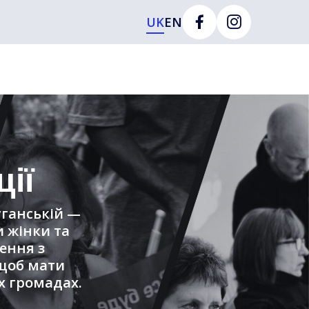
UK
EN
ії
Луганській —
и жінки та
ення з
 щоб мати
х громадах.