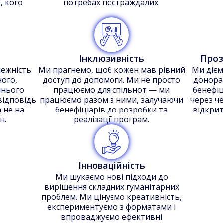
, кого
потребах постраждалих.
Інклюзивність
Проз
лежність
Ми прагнемо, щоб кожен мав рівний
Ми дієм
ного,
доступ до допомоги. Ми не просто
донора
шнього
працюємо для спільнот — ми
бенефіц
відповідь
працюємо разом з ними, залучаючи
через че
а не на
бенефіціарів до розробки та
відкрит
н.
реалізації програм.
Інноваційність
Ми шукаємо нові підходи до
вирішення складних гуманітарних
проблем. Ми цінуємо креативність,
експериментуємо з форматами і
впроваджуємо ефективні