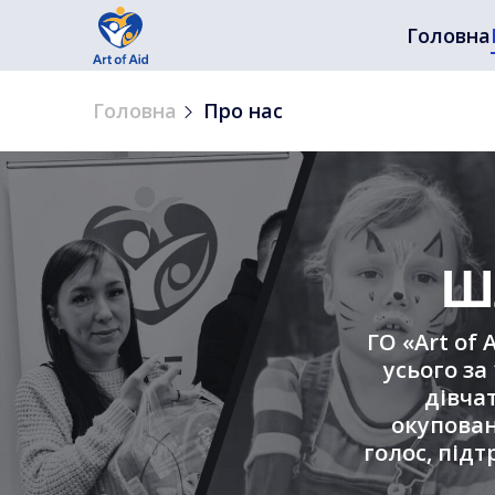
Головна
Головна
Про нас
Ш
ГО «Art of 
усього за
дівча
окупован
голос, під