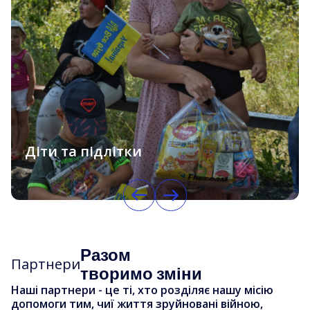
Люди похилого віку
які втратили свої громади, підтримку,
ресурси та почуваються ізольованими.
Разом
Партнери
творимо зміни
Наші партнери - це ті, хто розділяє нашу місію
допомоги тим, чиї життя зруйновані війною,