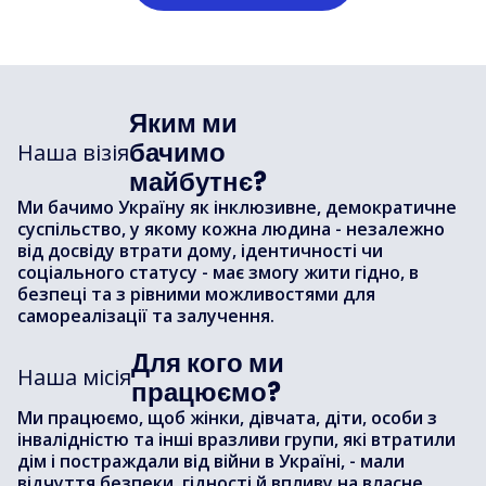
Яким ми
бачимо
Наша візія
майбутнє?
Ми бачимо Україну як інклюзивне, демократичне
суспільство, у якому кожна людина - незалежно
від досвіду втрати дому, ідентичності чи
соціального статусу - має змогу жити гідно, в
безпеці та з рівними можливостями для
самореалізації та залучення.
Для кого ми
Наша місія
працюємо?
Ми працюємо, щоб жінки, дівчата, діти, особи з
інвалідністю та інші вразливи групи, які втратили
дім і постраждали від війни в Україні, - мали
відчуття безпеки, гідності й впливу на власне