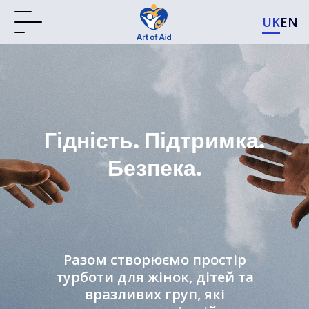
UK
EN
Гідність. Підтримка.
Безпека.
Разом створюємо простір
турботи для жінок, дітей та
вразливих груп, які