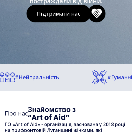
постраждали від війни.
Підтримати нас
#Прозорі
#Гуманність
підзвітні
Знайомство з
Про нас
“Art of Aid”
ГО «Art of Aid» - організація, заснована у 2018 році
на прифронтовій Луганщині жінками, які