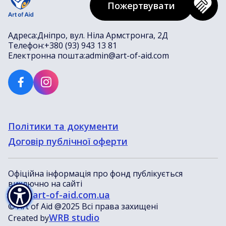
Пожертвувати
Адреса:
Дніпро, вул. Ніла Армстронга, 2Д
Телефон:
+380 (93) 943 13 81
Електронна пошта:
admin@art-of-aid.com
Політики та документи
Договір публічної оферти
Офіційна інформація про фонд публікується
виключно на сайті
www.art-of-aid.com.ua
© Art of Aid @2025 Всі права захищені
WRB studio
Created by