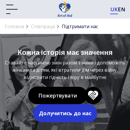
UK
EN
Головна
Співпраця
Підтримати нас
Кожна історія має значення
Cтавайте частиною змін разом з нами і допоможіть
жінкам та дітям, які втратили дім через війну,
відновити гідність і віру в майбутнє
Пожертвувати
Долучитись до нас