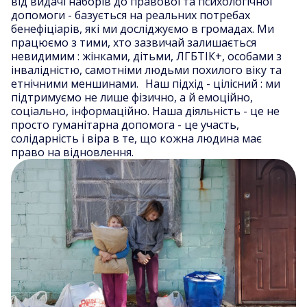
від видачі наборів до правової та психологічної
допомоги - базується на реальних потребах
бенефіціарів, які ми досліджуємо в громадах. Ми
працюємо з тими, хто зазвичай залишається
невидимим : жінками, дітьми, ЛГБТІК+, особами з
інвалідністю, самотніми людьми похилого віку та
етнічними меншинами. Наш підхід - цілісний : ми
підтримуємо не лише фізично, а й емоційно,
соціально, інформаційно. Наша діяльність - це не
просто гуманітарна допомога - це участь,
солідарність і віра в те, що кожна людина має
право на відновлення.