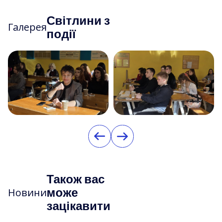
Світлини з
Галерея
події
Також вас
може
Новини
зацікавити