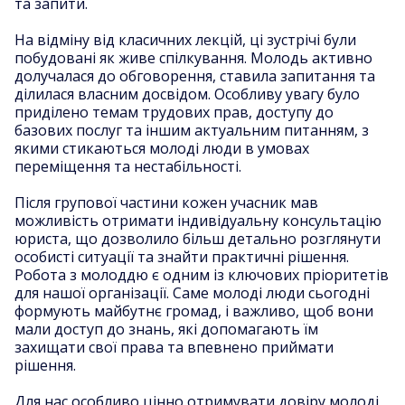
та запити.
На відміну від класичних лекцій, ці зустрічі були
побудовані як живе спілкування. Молодь активно
долучалася до обговорення, ставила запитання та
ділилася власним досвідом. Особливу увагу було
приділено темам трудових прав, доступу до
базових послуг та іншим актуальним питанням, з
якими стикаються молоді люди в умовах
переміщення та нестабільності.
Після групової частини кожен учасник мав
можливість отримати індивідуальну консультацію
юриста, що дозволило більш детально розглянути
особисті ситуації та знайти практичні рішення.
Робота з молоддю є одним із ключових пріоритетів
для нашої організації. Саме молоді люди сьогодні
формують майбутнє громад, і важливо, щоб вони
мали доступ до знань, які допомагають їм
захищати свої права та впевнено приймати
рішення.
Для нас особливо цінно отримувати довіру молоді