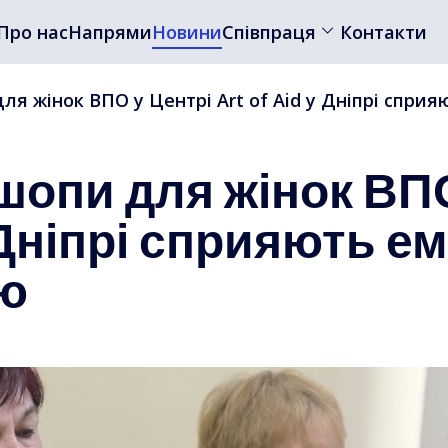
Про нас
Напрями
Новини
Співпраця
Контакти
ля жінок ВПО у Центрі Art of Aid у Дніпрі спр
шопи для жінок ВПО
у Дніпрі сприяють е
ю