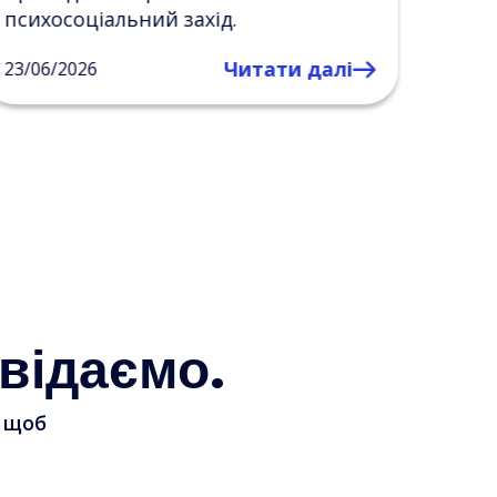
джерела сили та натхнення.
відкр
інст
Читати далі
17/06/2026
відн
14/05
відаємо.
, щоб