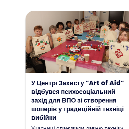
Aid”
Бажання як крок до
й
відновлення: у просторі “Art
я
of Aid” відбувся
ніці
психосоціальний захід для
ВПО
ніку
Учасниці створювали власні карти