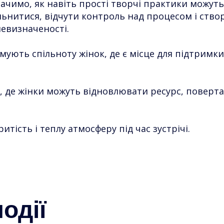
бачимо, як навіть прості творчі практики можут
ьнитися, відчути контроль над процесом і ств
невизначеності.
мують спільноту жінок, де є місце для підтримки,
 де жінки можуть відновлювати ресурс, повертат
итість і теплу атмосферу під час зустрічі.
одії