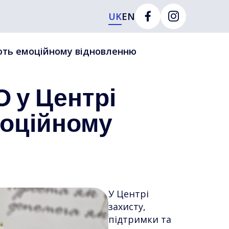
UK
EN
ияють емоційному відновленню
 у Центрі
моційному
У Центрі
захисту,
підтримки та