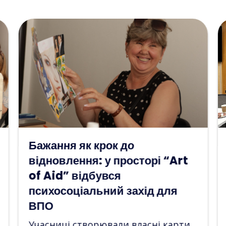
ГО «Art of Aid» розпочала
співпрацю з Офісом
Омбудсмана у
Дніпропетровській області
У межах цього партнерства було
проведено перший спільний