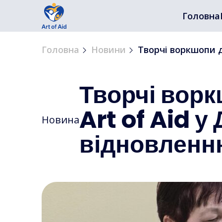
Головна
Головна
Новини
Творчі воркшопи д
Творчі ворк
Art of Aid 
Новина
відновленн