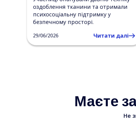
али
бажань, досліджували життєві цілі
та знаходили нові джерела
натхнення й внутрішньої опори.
алі
Читати далі
27/06/2026
Маєте з
Не з