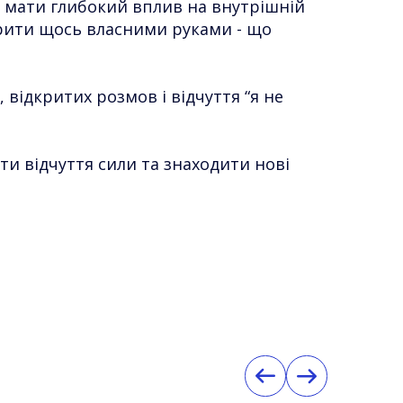
ь мати глибокий вплив на внутрішній
орити щось власними руками - що
 відкритих розмов і відчуття “я не
и відчуття сили та знаходити нові