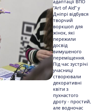
адаптації ВПО
“Art of Aid” у
Дніпрі відбувся
творчий
воркшоп для
жінок, які
пережили
досвід
вимушеного
переміщення.
Під час зустрічі
учасниці
створювали
декоративні
квіти з
пухнастого
дроту - простий,
але водночас