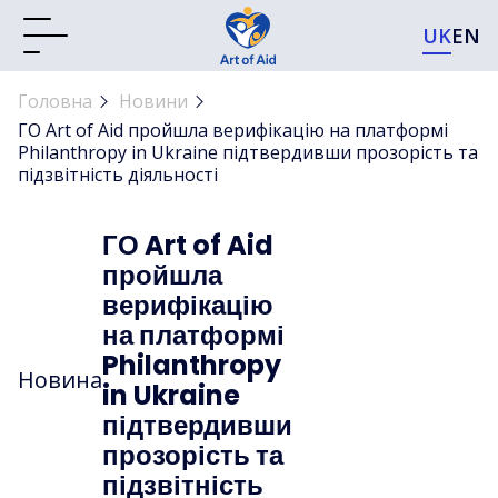
UK
EN
Головна
Новини
ГО Art of Aid пройшла верифікацію на платформі
Philanthropy in Ukraine підтвердивши прозорість та
підзвітність діяльності
ГО Art of Aid
пройшла
верифікацію
на платформі
Philanthropy
Новина
in Ukraine
підтвердивши
прозорість та
підзвітність