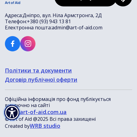
Адреса:
Дніпро, вул. Ніла Армстронга, 2Д
Телефон:
+380 (93) 943 13 81
Електронна пошта:
admin@art-of-aid.com
Політики та документи
Договір публічної оферти
Офіційна інформація про фонд публікується
виключно на сайті
www.art-of-aid.com.ua
© Art of Aid @2025 Всі права захищені
WRB studio
Created by