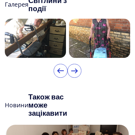
Світлини з
Галерея
події
Також вас
може
Новини
зацікавити