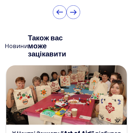
Також вас
може
Новини
зацікавити