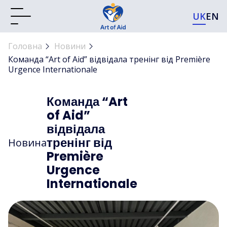
UK
EN
Головна
Новини
Команда “Art of Aid” відвідала тренінг від Première
Urgence Internationale
Команда “Art
of Aid”
відвідала
тренінг від
Новина
Première
Urgence
Internationale