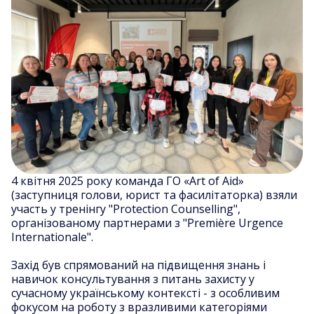
4 квітня 2025 року команда ГО «Art of Aid»
(заступниця голови, юрист та фасилітаторка) взяли
участь у тренінгу "Protection Counselling",
організованому партнерами з "Première Urgence
Internationale".
Захід був спрямований на підвищення знань і
навичок консультування з питань захисту у
сучасному українському контексті - з особливим
фокусом на роботу з вразливими категоріями