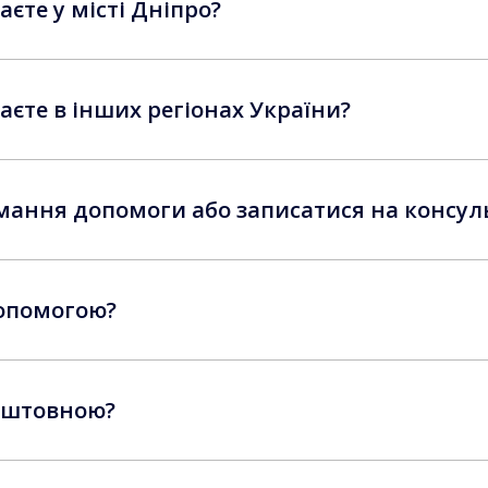
єте у місті Дніпро?
аєте в інших регіонах України?
имання допомоги або записатися на консул
допомогою?
оштовною?