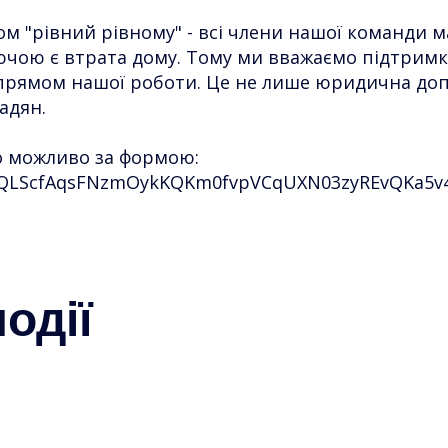
ом "рівний рівному" - всі члени нашої команди
чою є втрата дому. Тому ми вважаємо підтримку
прямом нашої роботи. Це не лише юридична допом
адян.
ро можливо за формою:
AIpQLScfAqsFNzmOykKQKm0fvpVCqUXN03zyREvQKa5v
одії