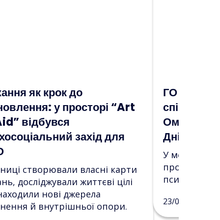
ання як крок до
ГО «Art of
новлення: у просторі “Art
співпрацю
Aid” відбувся
Омбудсман
хосоціальний захід для
Дніпропет
О
У межах цьо
проведено 
ниці створювали власні карти
психосоціаль
нь, досліджували життєві цілі
находили нові джерела
23/06/2026
нення й внутрішньої опори.