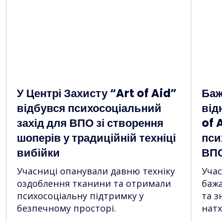
У Центрі Захисту “Art of Aid”
Баж
відбувся психосоціальний
від
захід для ВПО зі створення
of 
шоперів у традиційній техніці
пси
вибійки
ВП
Учасниці опанували давню техніку
Учас
оздоблення тканини та отримали
бажа
психосоціальну підтримку у
та з
безпечному просторі.
натх