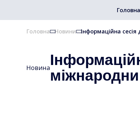
Головн
Головна
Новини
Інформаційна сесія 
Інформаційн
Новина
міжнародний