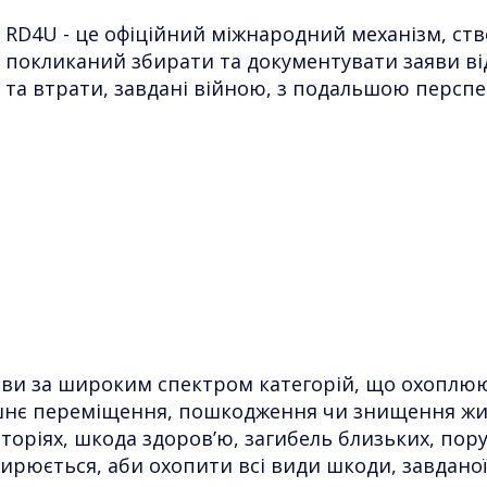
RD4U - це офіційний міжнародний механізм, ств
покликаний збирати та документувати заяви ві
та втрати, завдані війною, з подальшою персп
яви за широким спектром категорій, що охоплюють
шнє переміщення, пошкодження чи знищення жит
ріях, шкода здоров’ю, загибель близьких, пору
ширюється, аби охопити всі види шкоди, завданої