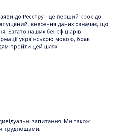
аяви до Реєстру - це перший крок до
запущений, внесення даних означає, що
ня. Багато наших бенефіціарів
формації українською мовою, брак
дям пройти цей шлях.
дивідуальні запитання. Ми також
ими труднощами.