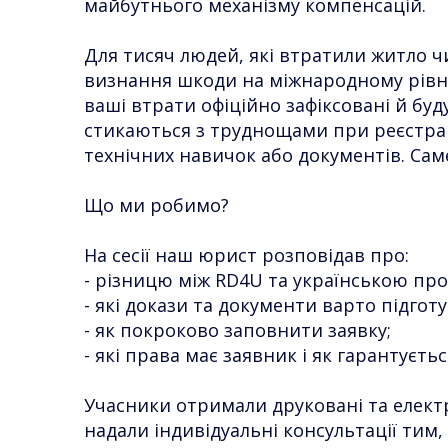
майбутнього механізму компенсацій.
Для тисяч людей, які втратили житло ч
визнання шкоди на міжнародному рівні
ваші втрати офіційно зафіксовані й бу
стикаються з труднощами при реєстраці
технічних навичок або документів. Са
Що ми робимо?
На сесії наш юрист розповідав про:
- різницю між RD4U та українською пр
- які докази та документи варто підготу
- як покроково заповнити заявку;
- які права має заявник і як гарантуєт
Учасники отримали друковані та електр
надали індивідуальні консультації тим,