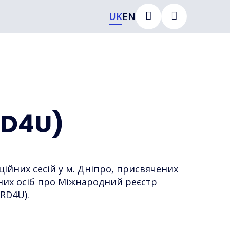
UK
EN
RD4U)
ційних сесій у м. Дніпро, присвячених
их осіб про Міжнародний реєстр
(RD4U).