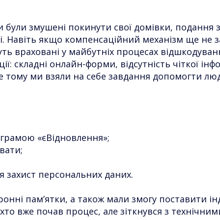
и були змушені покинути свої домівки, подання з
. Навіть якщо компенсаційний механізм ще не 
дуть враховані у майбутніх процесах відшкодуван
ї: складні онлайн-форми, відсутність чіткої ін
ме тому ми взяли на себе завдання допомогти лю
ограмою «єВідновлення»;
вати;
ься захист персональних даних.
онні пам’ятки, а також мали змогу поставити ін
 хто вже почав процес, але зіткнувся з технічн