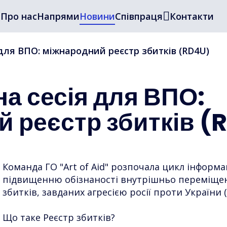
а
Про нас
Напрями
Новини
Співпраця
Контакти
для ВПО: міжнародний реєстр збитків (RD4U)
а сесія для ВПО:
 реєстр збитків (
Команда ГО "Art of Aid" розпочала цикл інформа
підвищенню обізнаності внутрішньо переміщен
збитків, завданих агресією росії проти України 
Що таке Реєстр збитків?