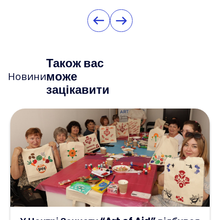
Також вас
може
Новини
зацікавити