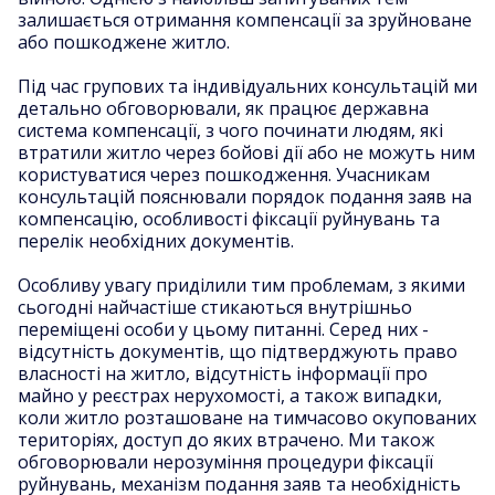
залишається отримання компенсації за зруйноване
або пошкоджене житло.
Під час групових та індивідуальних консультацій ми
детально обговорювали, як працює державна
система компенсації, з чого починати людям, які
втратили житло через бойові дії або не можуть ним
користуватися через пошкодження. Учасникам
консультацій пояснювали порядок подання заяв на
компенсацію, особливості фіксації руйнувань та
перелік необхідних документів.
Особливу увагу приділили тим проблемам, з якими
сьогодні найчастіше стикаються внутрішньо
переміщені особи у цьому питанні. Серед них -
відсутність документів, що підтверджують право
власності на житло, відсутність інформації про
майно у реєстрах нерухомості, а також випадки,
коли житло розташоване на тимчасово окупованих
територіях, доступ до яких втрачено. Ми також
обговорювали нерозуміння процедури фіксації
руйнувань, механізм подання заяв та необхідність