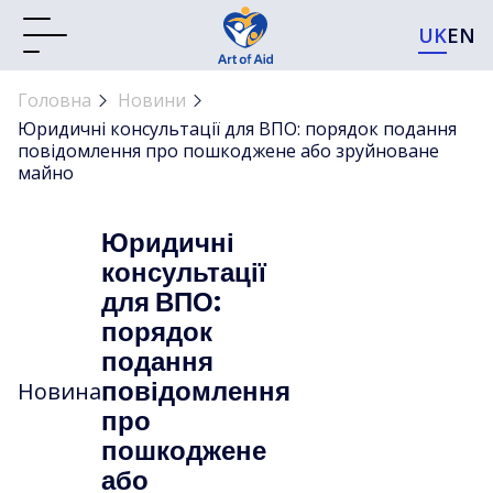
UK
EN
Головна
Новини
Юридичні консультації для ВПО: порядок подання
повідомлення про пошкоджене або зруйноване
майно
Юридичні
консультації
для ВПО:
порядок
подання
повідомлення
Новина
про
пошкоджене
або