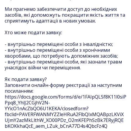
Ми прагнемо забезпечити доступ до необхідних
засобів, які допоможуть покращити якість життя та
сприятимуть адаптації в нових умовах.
Хто може подати заявку:
- внутрішньо переміщені особи з інвалідністю;
- внутрішньо переміщені особи з хронічними
хворобами, що потребують допоміжних засобів;
- внутрішньо переміщені особи, які зазнали травм
унаслідок війни чи переміщення.
Як подати заявку?
Заповнити онлайн-форму реєстрації за наступним
посиланням:
https://docs.google.com/forms/d/e/1FAIpQLSf8K11l0siP
Ppq8_YhlJ2CGjhV2N-
YYicO1nAcZbQO6U1KEKA/closedform?
fbclid=PAVERFWANMYZZleHRuA2FlbQIxMQABpzLKViX
UJmY2azMkLlthW_XO00PDz_O2mKFEPhSzBk7ERyjRQE
bKOKkhaQcE_aem_LZuk_bCnA77D4s4QbcFz4Q