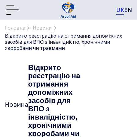
UK
EN
Головна
Новини
Відкрито реєстрацію на отримання допоміжних
засобів для ВПО з інвалідністю, хронічними
хворобами чи травмами
Відкрито
реєстрацію на
отримання
допоміжних
засобів для
Новина
ВПО з
інвалідністю,
хронічними
хворобами чи