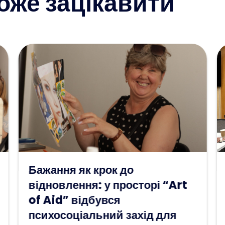
оже зацікавити
ГО «Art of Aid» розпочала
співпрацю з Офісом
Омбудсмана у
Дніпропетровській області