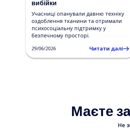
ВПО
ніку
Учасниці створювали власні карти
али
бажань, досліджували життєві цілі
та знаходили нові джерела
натхнення й внутрішньої опори.
алі
Читати далі
27/06/2026
Маєте з
Не з