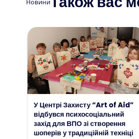
Також вас м
Новини
Aid”
Бажання як крок до
й
відновлення: у просторі “Art
я
of Aid” відбувся
ніці
психосоціальний захід для