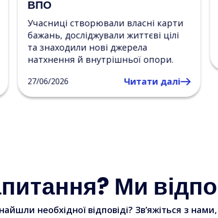
У межах цього партнерства було
проведено перший спільний
психосоціальний захід.
Читати далі
23/06/2026
апитання? Ми відпо
найшли необхідної відповіді? Зв’яжіться з нами