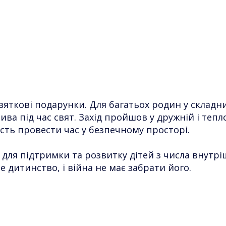
 святкові подарунки. Для багатьох родин у склад
ива під час свят. Захід пройшов у дружній і тепл
сть провести час у безпечному просторі.
ті для підтримки та розвитку дітей з числа внутр
 дитинство, і війна не має забрати його.