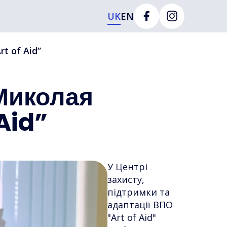
UK
EN
t of Aid”
 Миколая
Aid”
У Центрі
захисту,
підтримки та
адаптації ВПО
"Art of Aid"