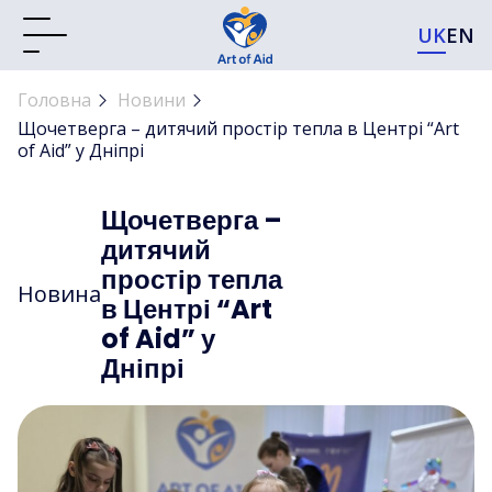
UK
EN
Головна
Новини
Щочетверга – дитячий простір тепла в Центрі “Art
of Aid” у Дніпрі
Щочетверга –
дитячий
простір тепла
Новина
в Центрі “Art
of Aid” у
Дніпрі