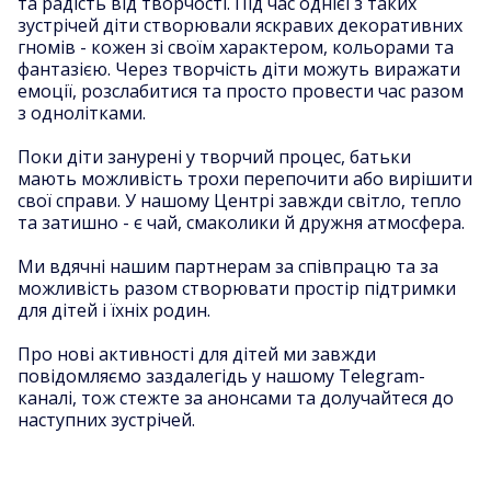
та радість від творчості. Під час однієї з таких
зустрічей діти створювали яскравих декоративних
гномів - кожен зі своїм характером, кольорами та
фантазією. Через творчість діти можуть виражати
емоції, розслабитися та просто провести час разом
з однолітками.
Поки діти занурені у творчий процес, батьки
мають можливість трохи перепочити або вирішити
свої справи. У нашому Центрі завжди світло, тепло
та затишно - є чай, смаколики й дружня атмосфера.
Ми вдячні нашим партнерам за співпрацю та за
можливість разом створювати простір підтримки
для дітей і їхніх родин.
Про нові активності для дітей ми завжди
повідомляємо заздалегідь у нашому Telegram-
каналі, тож стежте за анонсами та долучайтеся до
наступних зустрічей.