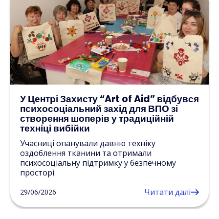
У Центрі Захисту “Art of Aid” відбувся
Ба
психосоціальний захід для ВПО зі
пр
створення шоперів у традиційній
пс
техніці вибійки
Уча
Учасниці опанували давню техніку
дос
оздоблення тканини та отримали
дже
психосоціальну підтримку у безпечному
просторі.
27/
Читати далі
29/06/2026