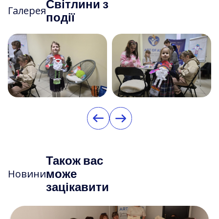
Світлини з
Галерея
події
Також вас
може
Новини
зацікавити