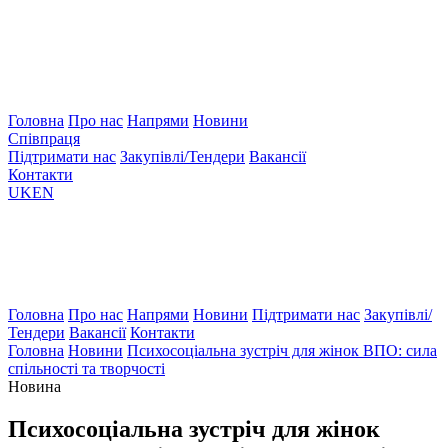
Головна
Про нас
Напрями
Новини
Співпраця
Підтримати нас
Закупівлі/Тендери
Вакансії
Контакти
UK
EN
Головна
Про нас
Напрями
Новини
Підтримати нас
Закупівлі/
Тендери
Вакансії
Контакти
Головна
Новини
Психосоціальна зустріч для жінок ВПО: сила
спільності та творчості
Новина
Психосоціальна зустріч для жінок