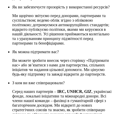
Як ви забезпечуєте прозорість у використанні ресурсів?
Ми щорічно звітуємо перед донорами, партнерами та
суспільством; ведемо облік згідно з обліковою
політикою; дотримуємося антикорупційних стандартів;
відкрито публікуємо політики, якими ми керуємося в
нашій діяльності. Усі рішення приймаються колегіально
та з урахуванням принципу підзвітності перед
партнерами та бенефіціарами.
Як можна підтримати вас?
Ви можете зробити внесок через сторінку «Підтримати
нас» або зв’язатися з нами для партнерства, спільних
ініціатив чи надання цільової допомоги. Ми цінуємо
будь-яку підтримку та завжді відкрити до партнерств.
З ким ви вже співпрацювали?
Серед наших партнерів –
IRC, UNHCR, GIZ
, українські
фонди, локальні ініціативи та міжнародні донори. Всі
члени нашої команди – фахівці в гуманітарній сфері з
багаторічним досвідом. Ми відкриті до нових
стратегічних союзів та знаємо, як зробити співпрацю