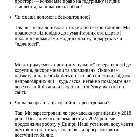
просторі — кожен має право на підтримку й гідне
ставлення, залишаючись собою!
Чи є ваша допомога безкоштовною?
Так, вся наша допомога є повністю безкоштовною. Ми
працюємо відповідно до гуманітарних стандартів і
ніколи не вимагаємо жодної оплати, подарунків чи
“вдячності”.
Ми дотримуємося принципу нульової толерантності до
корупції, дискримінації та зловживань. Якщо вам
натякнули на необхідність оплати або ви стали свідком
неправомірних дій – будь ласка, негайно повідомте нас
через офіційні канали зворотного зв’язку, вказані на
сайті.
Чи ваша організація офіційно зареєстрована?
Так. Ми зареєстровані як громадська організація у 2018
році. Після другого переміщення у 2022 році ми
продовжили роботу у Дніпрі. Наші установчі документи,
внутрішні політики, фінансові та програмні звіти
доступні публічно.