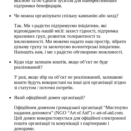
якісною та об’єднати зусилля для найефективнішої
підтримки бенефіціарів.
Чи можна організувати спільну кампанію або захід?
Так. Ми з радістю підтримуємо ініціативи, які
відповідають нашій місії: захист гідності, підтримка
вразливих груп, розвиток толерантності та
інклюзивності. Ми можемо надати наш простір, зібрати
цільову групу та заохочуємо волонтерські ініціативи.
Напишіть нам, і ми з радістю обговоримо можливості.
Куди піде залишок коштів, якщо обʼєкт не буде
реалізований?
У разі, якщо збір на об’єкт не реалізований, залишкові
кошти будуть використані на інші цілі
організації
згідно
зі статутом / поточні потреби.
Який офіційний домен організації?
Офіційним доменом громадської організації “Мистецтво
надання допомоги” (NGO “Art of Aid”) є art-of-aid.com.
Цей домен використовується для офіційної електронної
пошти організації та комунікації з партнерами і
донорами.