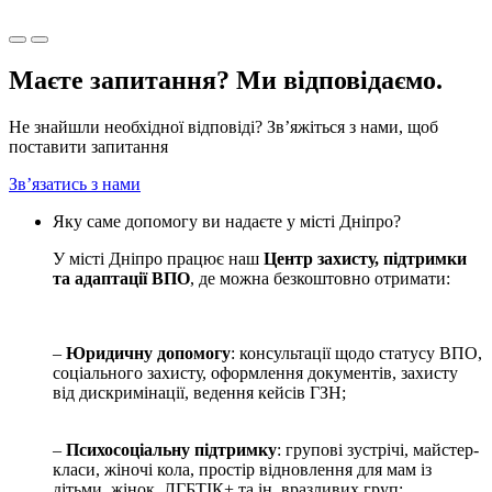
Маєте запитання? Ми відповідаємо.
Не знайшли необхідної відповіді? Зв’яжіться з нами, щоб
поставити запитання
Зв’язатись з нами
Яку саме допомогу ви надаєте у місті Дніпро?
У місті Дніпро працює наш
Центр захисту, підтримки
та адаптації ВПО
, де можна безкоштовно отримати:
–
Юридичну допомогу
: консультації щодо статусу ВПО,
соціального захисту, оформлення документів, захисту
від дискримінації, ведення кейсів ГЗН;
–
Психосоціальну підтримку
: групові зустрічі, майстер-
класи, жіночі кола, простір відновлення для мам із
дітьми, жінок, ЛГБТІК+ та ін. вразливих груп;