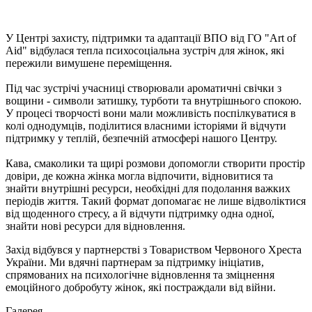
У Центрі захисту, підтримки та адаптації ВПО від ГО "Art of
Aid" відбулася тепла психосоціальна зустріч для жінок, які
пережили вимушене переміщення.
Під час зустрічі учасниці створювали ароматичні свічки з
вощини - символи затишку, турботи та внутрішнього спокою.
У процесі творчості вони мали можливість поспілкуватися в
колі однодумців, поділитися власними історіями й відчути
підтримку у теплій, безпечній атмосфері нашого Центру.
Кава, смаколики та щирі розмови допомогли створити простір
довіри, де кожна жінка могла відпочити, відновитися та
знайти внутрішні ресурси, необхідні для подолання важких
періодів життя. Такий формат допомагає не лише відволіктися
від щоденного стресу, а й відчути підтримку одна одної,
знайти нові ресурси для відновлення.
Захід відбувся у партнерстві з Товариством Червоного Хреста
України. Ми вдячні партнерам за підтримку ініціатив,
спрямованих на психологічне відновлення та зміцнення
емоційного добробуту жінок, які постраждали від війни.
Галерея