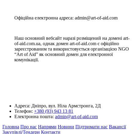
Офіційна електронна адреса: admin@art-of-aid.com
Наш основний вебсайт наразі розміщений на домені art-
of-aid.com.ua, однак домен art-of-aid.com є офіційно
зареєстрованим та використовується організацією NGO
“Art of Aid” як основний домен для електронної
комунікації.
Адреса:
Дніпро, вул. Ніла Армстронга, 2Д
Телефон:
+380 (93) 943 13 81
Електронна пошта:
admin@art-of-aid.com
Головна
Про нас
Напрями
Новини
Підтримати нас
Вакансії
Закупівлі/Тендери
Контакти