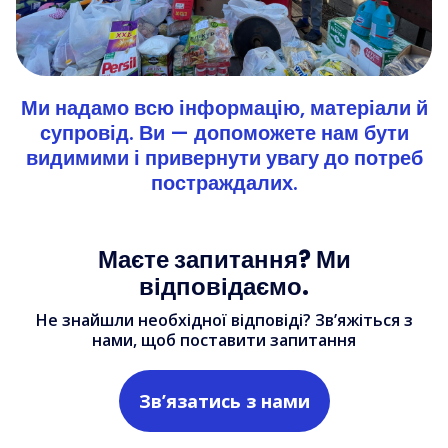
Ми надамо всю інформацію, матеріали й
супровід. Ви — допоможете нам бути
видимими і привернути увагу до потреб
постраждалих.
Маєте запитання? Ми
відповідаємо.
Не знайшли необхідної відповіді? Зв’яжіться з
нами, щоб поставити запитання
Зв’язатись з нами