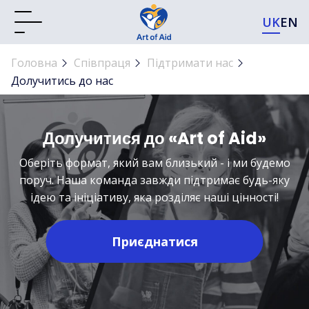
UK
EN
Головна
Співпраця
Підтримати нас
Долучитись до нас
Долучитися до «Art of Aid»
Оберіть формат, який вам близький - і ми будемо
поруч. Наша команда завжди підтримає будь-яку
ідею та ініціативу, яка розділяє наші цінності!
Приєднатися