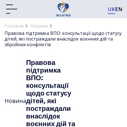
UK
EN
Головна
Новини
Правова підтримка ВПО: консультації щодо статусу
дітей, які постраждали внаслідок воєнних дій та
збройних конфліктів
Правова
підтримка
ВПО:
консультації
щодо статусу
дітей, які
Новина
постраждали
внаслідок
воєнних дій та