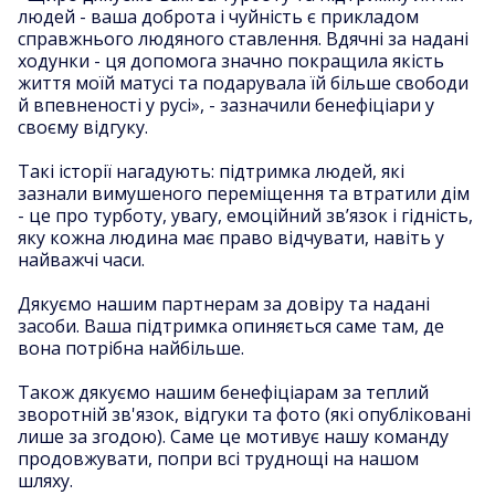
людей - ваша доброта і чуйність є прикладом
справжнього людяного ставлення. Вдячні за надані
ходунки - ця допомога значно покращила якість
життя моїй матусі та подарувала їй більше свободи
й впевненості у русі», - зазначили бенефіціари у
своєму відгуку.
Такі історії нагадують: підтримка людей, які
зазнали вимушеного переміщення та втратили дім
- це про турботу, увагу, емоційний зв’язок і гідність,
яку кожна людина має право відчувати, навіть у
найважчі часи.
Дякуємо нашим партнерам за довіру та надані
засоби. Ваша підтримка опиняється саме там, де
вона потрібна найбільше.
Також дякуємо нашим бенефіціарам за теплий
зворотній зв'язок, відгуки та фото (які опубліковані
лише за згодою). Саме це мотивує нашу команду
продовжувати, попри всі труднощі на нашом
шляху.