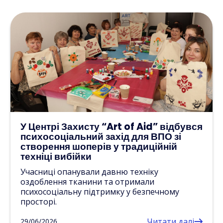
У Центрі Захисту “Art of Aid” відбувся
психосоціальний захід для ВПО зі
створення шоперів у традиційній
техніці вибійки
Учасниці опанували давню техніку
оздоблення тканини та отримали
психосоціальну підтримку у безпечному
просторі.
Читати далі
29/06/2026