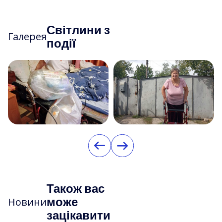
Світлини з
Галерея
події
Також вас
може
Новини
зацікавити