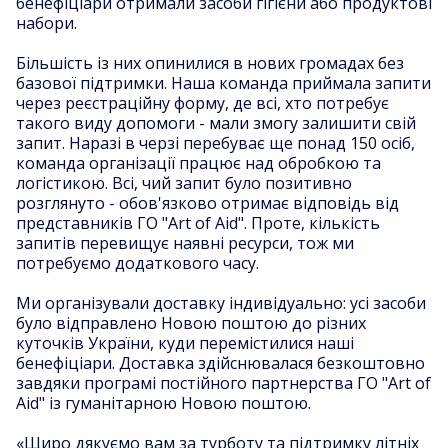
бенефіціари отримали засоби гігієни або продуктові
набори.
Більшість із них опинилися в нових громадах без
базової підтримки. Наша команда приймала запити
через реєстраційну форму, де всі, хто потребує
такого виду допомоги - мали змогу залишити свій
запит. Наразі в черзі перебуває ще понад 150 осіб,
команда організації працює над обробкою та
логістикою. Всі, чий запит було позитивно
розглянуто - обов'язково отримає відповідь від
представників ГО "Art of Aid". Проте, кількість
запитів перевищує наявні ресурси, тож ми
потребуємо додаткового часу.
Ми організували доставку індивідуально: усі засоби
було відправлено Новою поштою до різних
куточків України, куди перемістилися наші
бенефіціари. Доставка здійснювалася безкоштовно
завдяки програмі постійного партнерства ГО "Art of
Aid" із гуманітарною Новою поштою.
«Щиро дякуємо вам за турботу та підтримку літніх