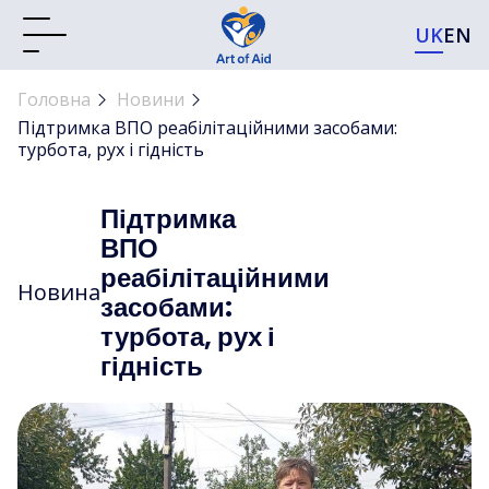
UK
EN
Головна
Новини
Підтримка ВПО реабілітаційними засобами:
турбота, рух і гідність
Підтримка
ВПО
реабілітаційними
Новина
засобами:
турбота, рух і
гідність