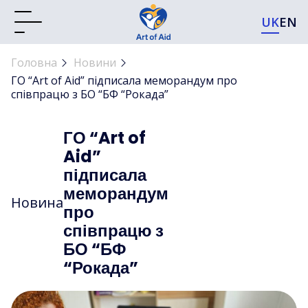
UK
EN
Головна
Новини
ГО “Art of Aid” підписала меморандум про
співпрацю з БО “БФ “Рокада”
ГО “Art of
Aid”
підписала
меморандум
Новина
про
співпрацю з
БО “БФ
“Рокада”