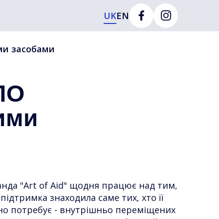
UK
EN
ми засобами
ПО
ими
нда "Art of Aid" щодня працює над тим,
підтримка знаходила саме тих, хто її
но потребує - внутрішньо переміщених