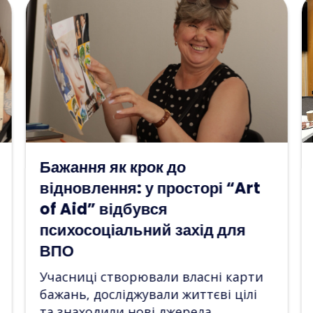
ГО «Art of Aid» розпочала
rt
співпрацю з Офісом
Омбудсмана у
Дніпропетровській області
У межах цього партнерства було
проведено перший спільний
рти
психосоціальний захід.
лі