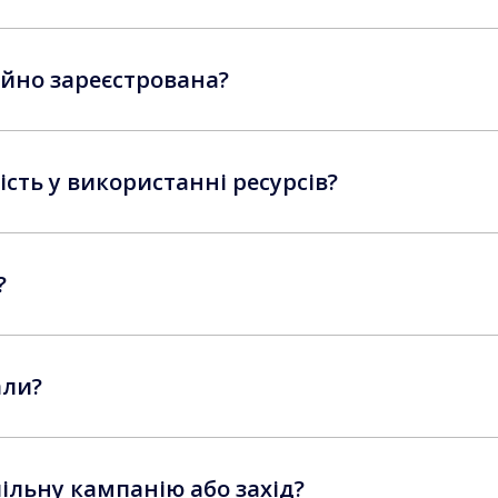
ійно зареєстрована?
ість у використанні ресурсів?
?
али?
ільну кампанію або захід?