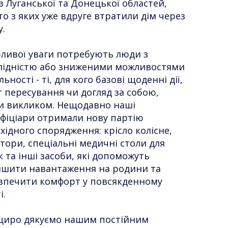
 з Луганської та Донецької областей,
то з яких уже вдруге втратили дім через
у.
ливої уваги потребують люди з
лідністю або зниженими можливостями
льності - ті, для кого базові щоденні дії,
т пересування чи догляд за собою,
и викликом. Нещодавно наші
фіціари отримали нову партію
хідного спорядження: крісло колісне,
тори, спеціальні медичні столи для
к та інші засоби, які допоможуть
шити навантаження на родини та
зпечити комфорт у повсякденному
і.
щиро дякуємо нашим постійним