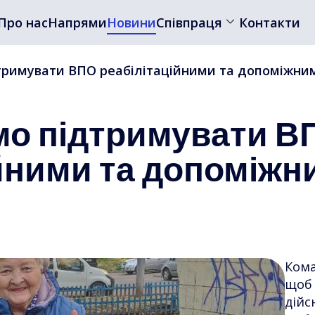
Про нас
Напрями
Новини
Співпраця
Контакти
римувати ВПО реабілітаційними та допоміжни
о підтримувати В
ійними та допоміжн
Кома
щоб 
дійс