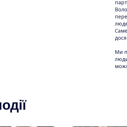
парт
Воло
пере
люде
Саме
дося
Ми 
люди
можл
одії