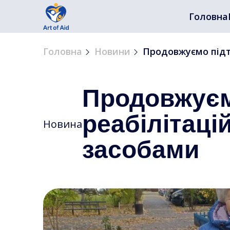
Головна
Головна
Новини
Продовжуємо підт
Продовжуєм
реабілітац
Новина
засобами