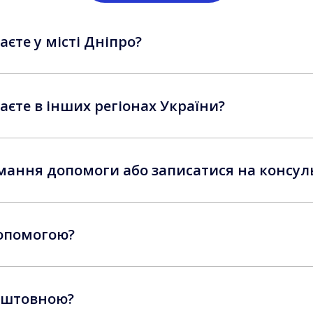
єте у місті Дніпро?
аєте в інших регіонах України?
имання допомоги або записатися на консул
допомогою?
оштовною?