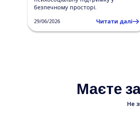
натхнення й внутрішньої опори
ти далі
Читати да
27/06/2026
Маєте з
Не з