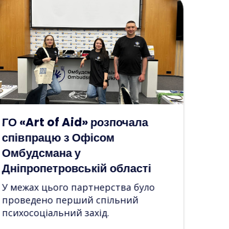
Жіночий воркшоп у просторі
“Art of Aid”: творчість як
шлях до внутрішніх ресурсів
Учасниці досліджували свої емоції
через живопис і метафоричні
асоціативні картки, знаходячи нові
джерела сили та натхнення.