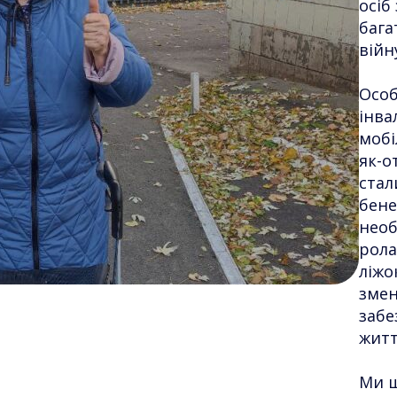
осіб
бага
війн
Особ
інва
мобі
як-о
стал
бене
необ
рола
ліжо
змен
забе
житт
Ми 