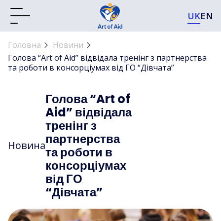
UK
EN
Головна
Новини
Голова “Art of Aid” відвідала тренінг з партнерства
та роботи в консорціумах від ГО “Дівчата”
Голова “Art of
Aid” відвідала
тренінг з
партнерства
Новина
та роботи в
консорціумах
від ГО
“Дівчата”