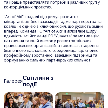
та краще представляти потреби вразливих груп у
консорціумних проєктах.
"Art of Aid" і надалі підтримує розвиток
міжорганізаційної взаємодії - адже партнерства та
коаліції є однією з ключових сил, що рухають зміни
вперед. Команда ГО "Art of Aid" висловлює щиру
вдячність всі йкоманді ГО "Дівчата" за мотивацію,
натхнення та їхній внесок у розвиток жіночих
правозахисних організацій, а також за створення
безпечного навчального середовища, що сприяє
професійному зростанню, взаємній підтримці та
формуванню сильних партнерських спільнот.
Світлини з
Галерея
події