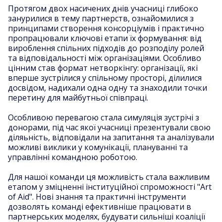
Протягом двох насичених днів учасниці глибоко
занурилися в тему партнерств, ознайомилися з
принципами створення консорціумів і практично
пропрацювали ключові етапи їх формування: від
вироблення спільних підходів до розподілу ролей
та відповідальності між організаціями. Особливо
цінним став формат нетворкінгу: організації, які
вперше зустрілися у спільному просторі, ділилися
досвідом, надихали одна одну та знаходили точки
перетину для майбутньої співпраці.
Особливою перевагою стала симуляція зустрічі з
донорами, під час якої учасниці презентували свою
діляьність, відповідали на запитання та аналізували
можливі виклики у комунікації, плануванні та
управлінні командною роботою.
Для нашої команди ця можливість стала важливим
етапом у зміцненні інституційної спроможності "Art
of Aid". Нові знання та практичні інструменти
дозволять команді ефективніше працювати в
партнерських моделях, будувати сильніші коаліції